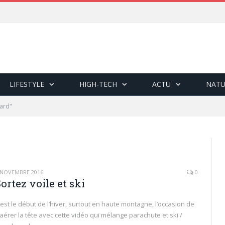
LIFESTYLE
HIGH-TECH
ACTU
NATU
ard"
 NOVEMBRE 2016
0
ortez voile et ski
’est le début de l’hiver, surtout en haute montagne, l’occasion de
’aérer la tête avec cette vidéo qui mélange parachute et ski /