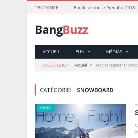
TENDANCE
Bande annonce Predator 2018
Bang
Buzz
ACCUEIL
FUN
MÉDIAS
»
VOUS ÊTES ICI :
Accueil
Articles tagués "snowbo
CATÉGORIE:
SNOWBOARD
7
SPORT
S
C
s