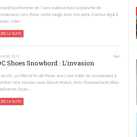
e petit bonhomme de 7 ans maitrise bien la planche de
nowboard. Lors d’une sortie neige avec son père, il arrive déjà à
auter, rider…
LIRE LA SUITE
4 AVRIL 2015
0
DC Shoes Snowbord : L’invasion
hez DC, on fête la fin de l’hiver avec une vidéo de snowboard à
eribel. Une session avec Devun Walsh, Anto Chamberland, Iikka
ackstrom, Ryan…
LIRE LA SUITE