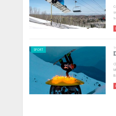
C
s
s
1
SPORT
C
M
B