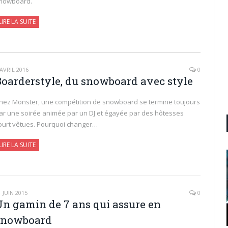
nowboard.
LIRE LA SUITE
 AVRIL 2016
0
Boarderstyle, du snowboard avec style
hez Monster, une compétition de snowboard se termine toujours
ar une soirée animée par un DJ et égayée par des hôtesses
ourt vêtues. Pourquoi changer…
LIRE LA SUITE
1 JUIN 2015
0
Un gamin de 7 ans qui assure en
snowboard