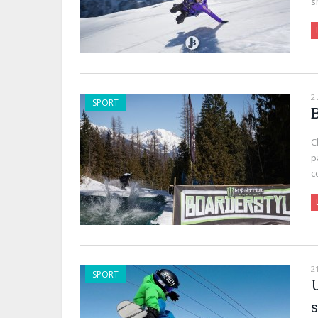
s
2
SPORT
C
p
c
2
SPORT