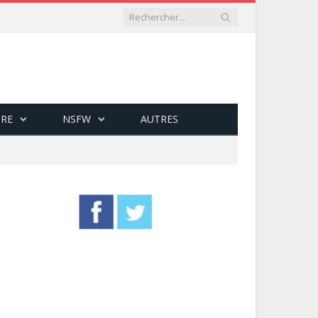
RE
NSFW
AUTRES