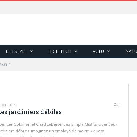
LIFESTYLE
HIGH-TECH
ACTU
NATU
isfits"
9 MAI 2015
0
es jardiniers débiles
pencer Goldman et Chad LeBaron des Simple Misfits jouent aux
ardiniers débiles. Imaginez un employé de mairie « quota