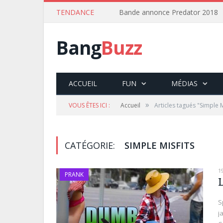
TENDANCE
Bande annonce Predator 2018
Bang
Buzz
ACCUEIL
FUN
MÉDIAS
»
VOUS ÊTES ICI :
Accueil
Articles tagués "Simple M
CATÉGORIE:
SIMPLE MISFITS
1
PRANK
L
S
j