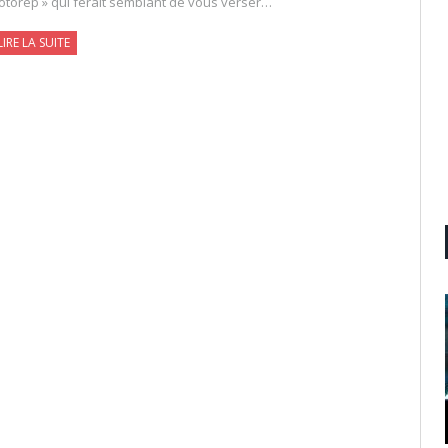
otorep » qui ferait semblant de vous verser…
LIRE LA SUITE