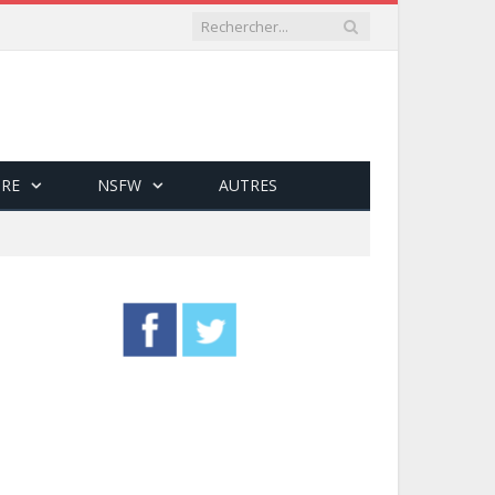
RE
NSFW
AUTRES