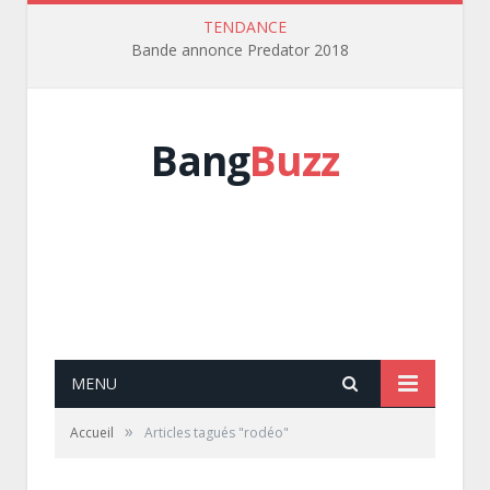
TENDANCE
Bande annonce Predator 2018
Bang
Buzz
MENU
»
Accueil
Articles tagués "rodéo"