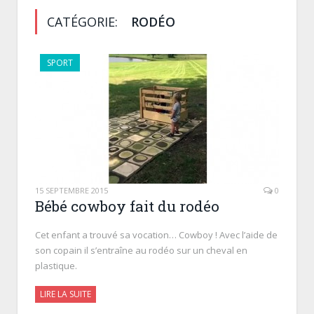
CATÉGORIE:
RODÉO
SPORT
15 SEPTEMBRE 2015
0
Bébé cowboy fait du rodéo
Cet enfant a trouvé sa vocation… Cowboy ! Avec l’aide de
son copain il s’entraîne au rodéo sur un cheval en
plastique.
LIRE LA SUITE