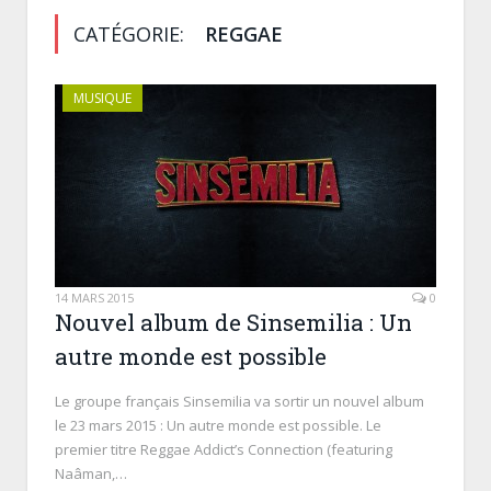
CATÉGORIE:
REGGAE
MUSIQUE
14 MARS 2015
0
Nouvel album de Sinsemilia : Un
autre monde est possible
Le groupe français Sinsemilia va sortir un nouvel album
le 23 mars 2015 : Un autre monde est possible. Le
premier titre Reggae Addict’s Connection (featuring
Naâman,…