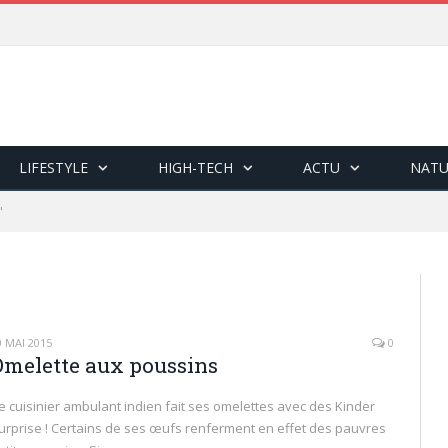
LIFESTYLE
HIGH-TECH
ACTU
NATU
"
0 MAI 2015
0
Omelette aux poussins
e cuisinier ambulant indien fait ses omelettes avec des Kinder
urprise ! Certains de ses œufs renferment en effet des pauvres