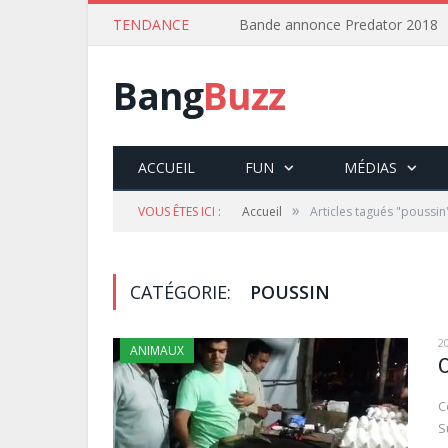
TENDANCE
Bande annonce Predator 2018
Bang
Buzz
ACCUEIL
FUN
MÉDIAS
»
VOUS ÊTES ICI :
Accueil
Articles tagués "poussin
CATÉGORIE:
POUSSIN
2
ANIMAUX
C
S