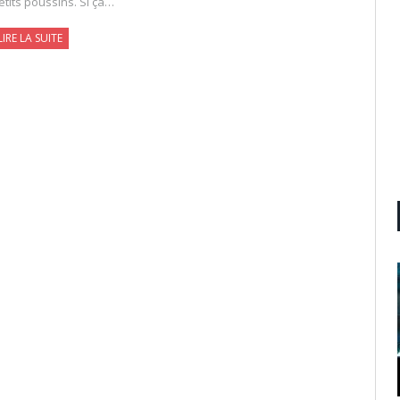
etits poussins. Si ça…
LIRE LA SUITE