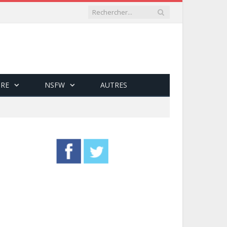
RE
NSFW
AUTRES