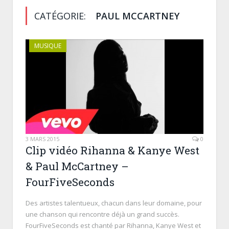
CATÉGORIE:
PAUL MCCARTNEY
MUSIQUE
3 MARS 2015
0
Clip vidéo Rihanna & Kanye West
& Paul McCartney –
FourFiveSeconds
Des artistes talentueux, chacun dans leur domaine, pour
une chanson qui rencontre déjà un grand succès.
FourFiveSeconds est chanté par Rihanna, Kanye West et