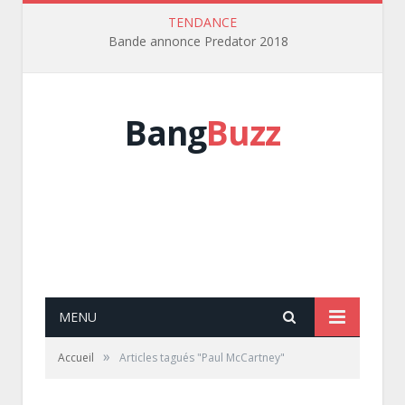
TENDANCE
Bande annonce Predator 2018
Bang
Buzz
MENU
»
Accueil
Articles tagués "Paul McCartney"