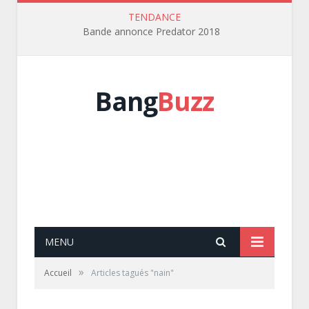
TENDANCE
Bande annonce Predator 2018
Bang
Buzz
MENU
»
Accueil
Articles tagués "nain"