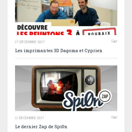
0
17 DÉCEMBRE 2017
Les imprimantes 3D Dagoma et Cyprien
0
11 DÉCEMBRE 2017
Le dernier Zap de Spi0n