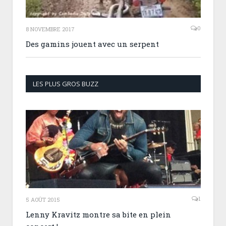
0
8 NOVEMBRE 2017
Des gamins jouent avec un serpent
LES PLUS GROS BUZZ
1
5 AOÛT 2015
Lenny Kravitz montre sa bite en plein