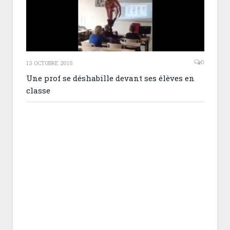
0
13 OCTOBRE 2015
Une prof se déshabille devant ses élèves en
classe