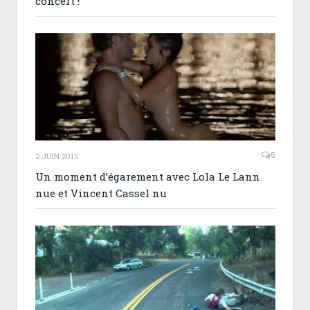
concert !
5
2 JUIN 2015
Un moment d’égarement avec Lola Le Lann
nue et Vincent Cassel nu