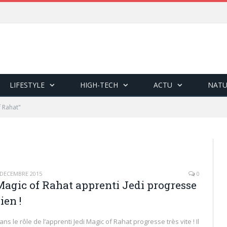
LIFESTYLE
HIGH-TECH
ACTU
NATU
f Rahat"
 DÉCEMBRE 2015
0
Magic of Rahat apprenti Jedi progresse
ien !
ans le rôle de l’apprenti Jedi Magic of Rahat progresse très vite ! Il