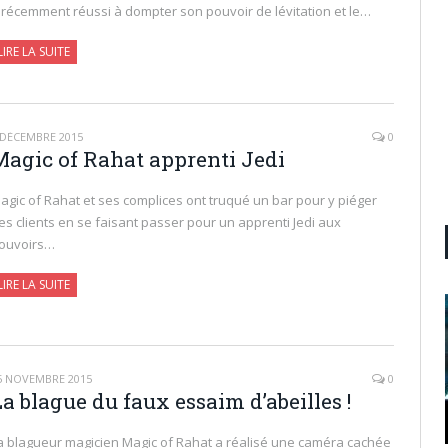
 récemment réussi à dompter son pouvoir de lévitation et le…
LIRE LA SUITE
 DÉCEMBRE 2015
0
Magic of Rahat apprenti Jedi
agic of Rahat et ses complices ont truqué un bar pour y piéger
es clients en se faisant passer pour un apprenti Jedi aux
ouvoirs…
LIRE LA SUITE
5 NOVEMBRE 2015
0
a blague du faux essaim d’abeilles !
a blagueur magicien Magic of Rahat a réalisé une caméra cachée