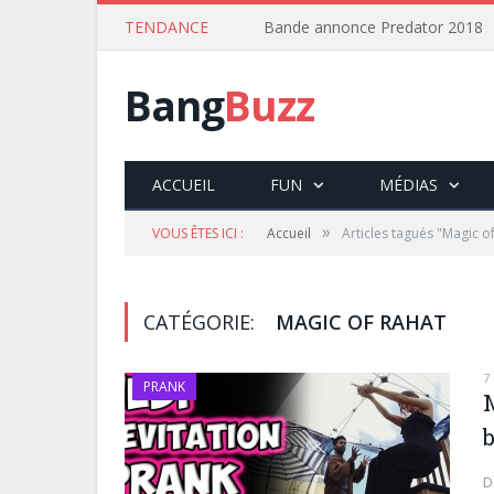
TENDANCE
Bande annonce Predator 2018
Bang
Buzz
ACCUEIL
FUN
MÉDIAS
»
VOUS ÊTES ICI :
Accueil
Articles tagués "Magic o
CATÉGORIE:
MAGIC OF RAHAT
7
PRANK
b
D