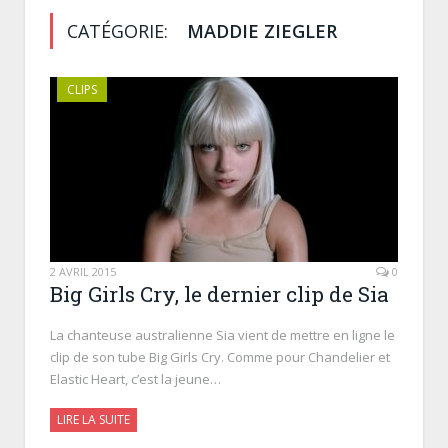
CATÉGORIE:
MADDIE ZIEGLER
CLIPS
2 AVRIL 2015
0
Big Girls Cry, le dernier clip de Sia
La chanteuse australienne Sia vient de mettre en ligne le
clip de son tube Big Girls Cry. Comme pour Chandelier et
Elastic Heart, c’est la jeune…
LIRE LA SUITE