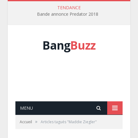
TENDANCE
Bande annonce Predator 2018
Bang
Buzz
MENU
»
Accueil
Articles tagués "Maddie Ziegler"