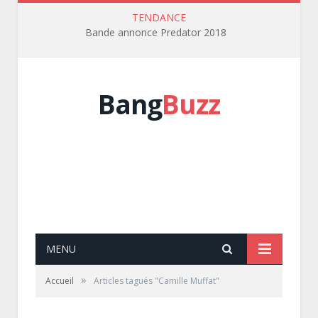
TENDANCE
Bande annonce Predator 2018
Bang
Buzz
MENU
»
Accueil
Articles tagués "Camille Muffat"