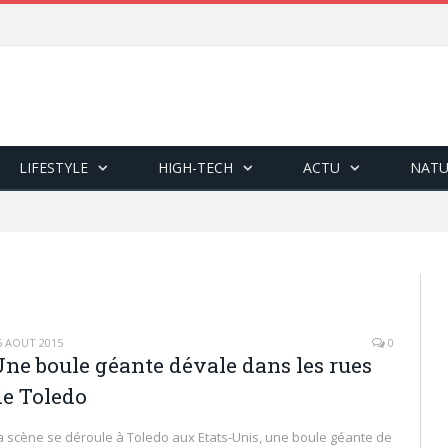
LIFESTYLE
HIGH-TECH
ACTU
NATU
5 AOÛT 2015
0
Une boule géante dévale dans les rues
de Toledo
a scène se déroule à Toledo aux Etats-Unis, une boule géante de