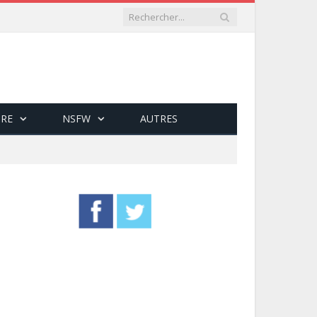
RE
NSFW
AUTRES