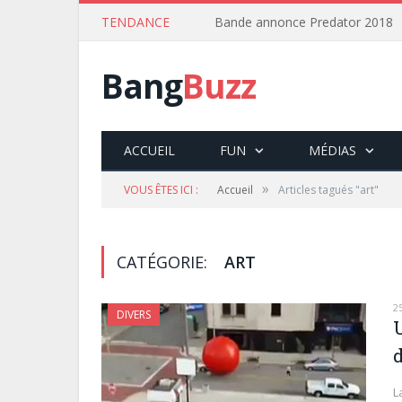
TENDANCE
Bande annonce Predator 2018
Bang
Buzz
ACCUEIL
FUN
MÉDIAS
»
VOUS ÊTES ICI :
Accueil
Articles tagués "art"
CATÉGORIE:
ART
2
DIVERS
L