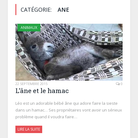
CATÉGORIE:
ANE
ANIMAUX
22 SEPTEMBRE 2015
0
L’âne et le hamac
Léo est un adorable bébé âne qui adore faire la sieste
dans un hamac… Ses propriétaires vont avoir un sérieux
problème quand il voudra faire…
LIRE LA SUITE