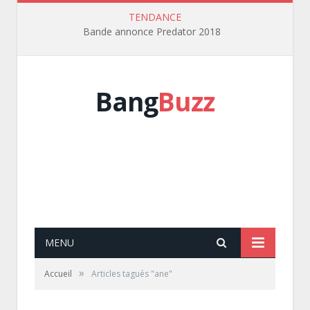
TENDANCE
Bande annonce Predator 2018
Bang
Buzz
MENU
»
Accueil
Articles tagués "ane"